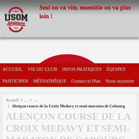
Panneau de gestion des cookies
Seul on va vite, ensemble on va plus
loin !
ACCUEIL
VIE DU CLUB
INFOS PRATIQUES
ÉQUIPES
PARTICIPER
MÉDIATHÈQUE
Contact et Plan
Nous rejoindre
Accueil
Alençon course de la Croix Medavy et semi-maraton de Cabourg
ALENÇON COURSE DE LA
CROIX MEDAVY ET SEMI-