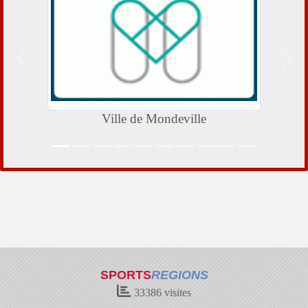
Précedent
Suiv
Ville de Mondeville
SPORTS
REGIONS
33386
visites