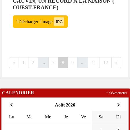
CAUVIN, UN RECORD À LA MAISON (
OUEST-FRANCE)
Télécharger l'image
JPG
«
1
2
...
7
8
9
...
11
12
»
CALENDRIER
+ d'évènements
Août 2026
Lu
Ma
Me
Je
Ve
Sa
Di
1
2