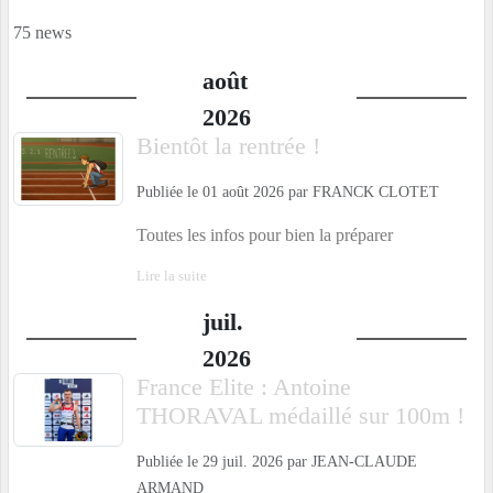
75 news
août
2026
Bientôt la rentrée !
Publiée le
01 août 2026
par
FRANCK CLOTET
Toutes les infos pour bien la préparer
Lire la suite
juil.
2026
France Elite : Antoine
THORAVAL médaillé sur 100m !
Publiée le
29 juil. 2026
par
JEAN-CLAUDE
ARMAND