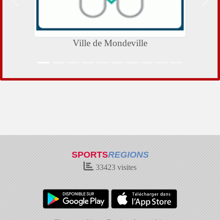
Précedent
Suiv
Ville de Mondeville
Ministère
SPORTS
REGIONS
33423
visites