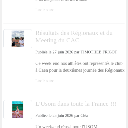
Lire la suite
Résultats des Régionaux et du
Meeting du CAC
Publiée le
27 juin 2026
par
TIMOTHEE FRIGOT
Ce week-end nos athlètes ont représentés le club
à Caen pour la deuxièmes journée des Régionaux
Lire la suite
L’Usom dans toute la France !!!
Publiée le
23 juin 2026
par
Cléa
Un week-end réussi pour l'USOM