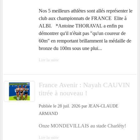
Nos 5 meilleurs athlètes sont allés représenter le
club aux championnats de FRANCE Elite à
ALBI. *Antoine THORAVAL a enfin pu
démontrer qu'il n'était pas "qu'un coureur de
60m" en remportant brillamment la médaille de
bronze du 100m sous une plui...
Lire la suite
France Avenir : Nayah CAUVIN
titrée à nouveau !
Publiée le
28 juil. 2026
par
JEAN-CLAUDE
ARMAND
Onze MONDEVILLAIS au stade Charléty!
Lire la suite