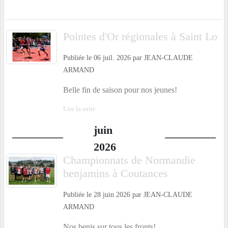
Pointes d'Or régionales à Saint Lo
Publiée le
06 juil. 2026
par
JEAN-CLAUDE
ARMAND
Belle fin de saison pour nos jeunes!
Lire la suite
juin
2026
Championnats de Normandie
benjamins à Coutances
Publiée le
28 juin 2026
par
JEAN-CLAUDE
ARMAND
Nos benjs sur tous les fronts!