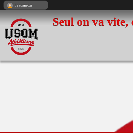
Panneau de gestion des cookies
Se connecter
Seul on va vite,