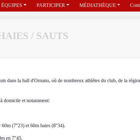
ÉQUIPES
PARTICIPER
MÉDIATHÈQUE
Cont
HAIES / SAUTS
auts dans la hall d'Ornano, où de nombreux athlètes du club, de la région
 à domicile et notamment:
0m (7''23) et 60m haies (8''34).
m en 7''45.