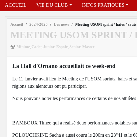
ACCUEIL
VIE DU CLUB
INFOS PRATIQUES
Accueil
2024-2025
Les news
Meeting USOM sprint / haies / sauts
MEETING USOM SPRINT / 
Minime
Cadet
Junior
Espoir
Senior
Master
La Hall d'Ornano accueillait ce week-end
Le 11 janvier avait lieu le Meeting de l'USOM sprints, haies et s
régions aux alentours ont pu participer.
Nous pouvons noter les performances de certains de nos athlètes
BAMBOUX Timéo qui a réalisé deux performances notables sur 6
POLOUCHKINE Sacha à aussi couru le 200m en 23''41 et le 60