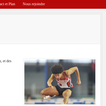
act et Plan
Nous rejoindre
, et des