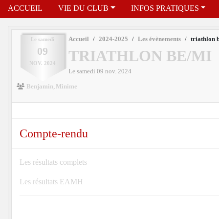
ACCUEIL
VIE DU CLUB
INFOS PRATIQUES
Accueil
2024-2025
Les évènements
triathlon 
Le
samedi
09
TRIATHLON BE/MI
NOV.
2024
Le
samedi
09
nov.
2024
Benjamin
Minime
Compte-rendu
Les résultats complets
Les résultats EAMH