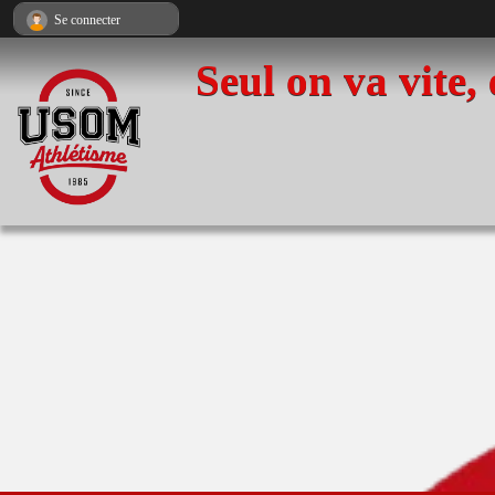
Panneau de gestion des cookies
Se connecter
Seul on va vite,