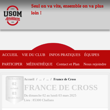
Panneau de gestion des cookies
Seul on va vite, ensemble on va plus
loin !
ACCUEIL
VIE DU CLUB
INFOS PRATIQUES
ÉQUIPES
PARTICIPER
MÉDIATHÈQUE
Contact et Plan
Nous rejoindre
Du
dimanche
Accueil
France de Cross
02
FRANCE DE CROSS
au
lundi
03
Du
dimanche
02
au
lundi
03
mars
2025
MARS
2025
Lieu :
85300
Challans