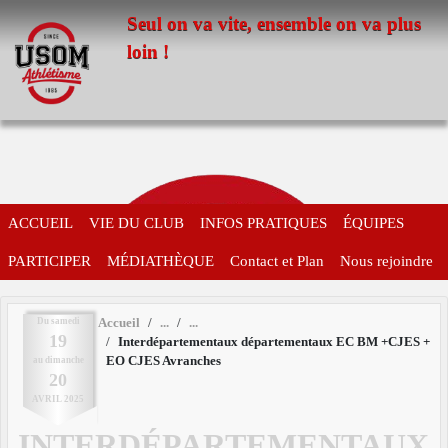
Panneau de gestion des cookies
Seul on va vite, ensemble on va plus
loin !
ACCUEIL
VIE DU CLUB
INFOS PRATIQUES
ÉQUIPES
PARTICIPER
MÉDIATHÈQUE
Contact et Plan
Nous rejoindre
Du
samedi
Accueil
19
Interdépartementaux départementaux EC BM +CJES +
EO CJES Avranches
au
dimanche
20
AVRIL
2025
INTERDÉPARTEMENTAUX