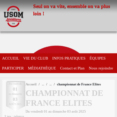
Panneau de gestion des cookies
Seul on va vite, ensemble on va plus
loin !
ACCUEIL
VIE DU CLUB
INFOS PRATIQUES
ÉQUIPES
PARTICIPER
MÉDIATHÈQUE
Contact et Plan
Nous rejoindre
Du
vendredi
Accueil
championnat de France Elites
01
CHAMPIONNAT DE
au
dimanche
03
FRANCE ELITES
AOÛT
2025
Du
vendredi
01
au
dimanche
03
août
2025
Lieu :
talence