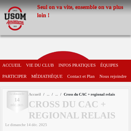
Panneau de gestion des cookies
Seul on va vite, ensemble on va plus
loin !
ACCUEIL
VIE DU CLUB
INFOS PRATIQUES
ÉQUIPES
PARTICIPER
MÉDIATHÈQUE
Contact et Plan
Nous rejoindre
Le
dimanche
Accueil
Cross du CAC + regional relais
14
CROSS DU CAC +
DÉC.
2025
REGIONAL RELAIS
Le
dimanche
14
déc.
2025