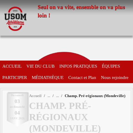
Panneau de gestion des cookies
Seul on va vite, ensemble on va plus
loin !
ACCUEIL
VIE DU CLUB
INFOS PRATIQUES
ÉQUIPES
PARTICIPER
MÉDIATHÈQUE
Contact et Plan
Nous rejoindre
Du
samedi
Accueil
Champ. Pré-régionaux (Mondeville)
03
CHAMP. PRÉ-
au
dimanche
04
RÉGIONAUX
JANV.
2026
(MONDEVILLE)