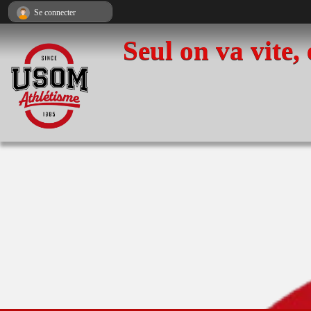
Panneau de gestion des cookies
Se connecter
Seul on va vite,