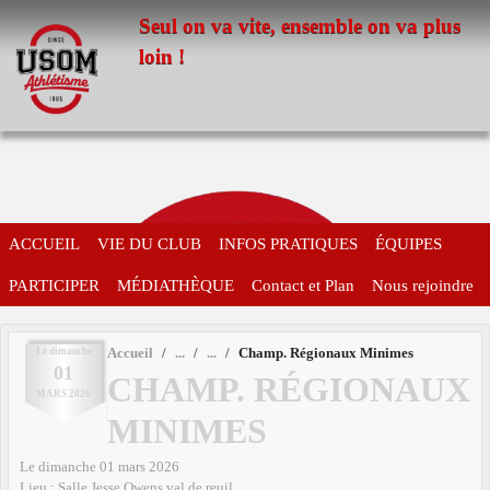
Panneau de gestion des cookies
Seul on va vite, ensemble on va plus
loin !
ACCUEIL
VIE DU CLUB
INFOS PRATIQUES
ÉQUIPES
PARTICIPER
MÉDIATHÈQUE
Contact et Plan
Nous rejoindre
Le
dimanche
Accueil
Champ. Régionaux Minimes
01
CHAMP. RÉGIONAUX
MARS
2026
MINIMES
Le
dimanche
01
mars
2026
Lieu :
Salle Jesse Owens
val de reuil