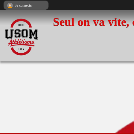
Panneau de gestion des cookies
Se connecter
Seul on va vite,