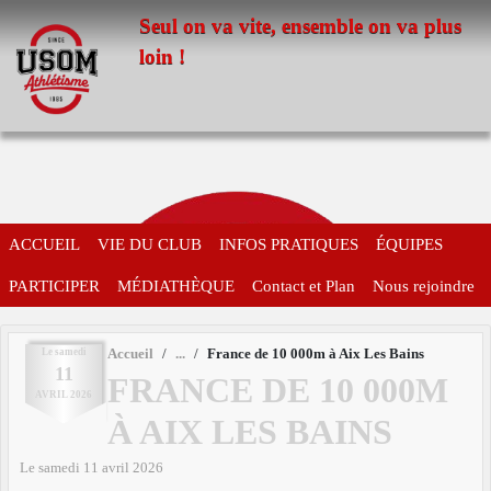
Panneau de gestion des cookies
Seul on va vite, ensemble on va plus
loin !
ACCUEIL
VIE DU CLUB
INFOS PRATIQUES
ÉQUIPES
PARTICIPER
MÉDIATHÈQUE
Contact et Plan
Nous rejoindre
Le
samedi
Accueil
France de 10 000m à Aix Les Bains
11
FRANCE DE 10 000M
AVRIL
2026
À AIX LES BAINS
Le
samedi
11
avril
2026