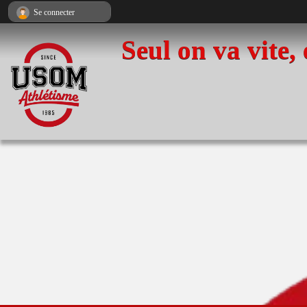
Panneau de gestion des cookies
Se connecter
Seul on va vite,