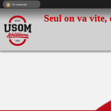
Panneau de gestion des cookies
Se connecter
Seul on va vite,