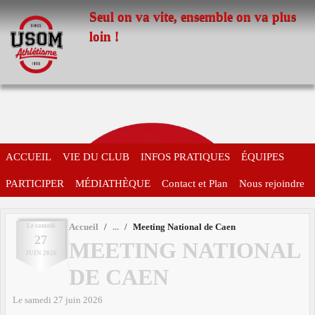
Panneau de gestion des cookies
Seul on va vite, ensemble on va plus
loin !
ACCUEIL
VIE DU CLUB
INFOS PRATIQUES
ÉQUIPES
PARTICIPER
MÉDIATHÈQUE
Contact et Plan
Nous rejoindre
Le
samedi
Accueil
Meeting National de Caen
27
MEETING NATIONAL
JUIN
2026
DE CAEN
Le
samedi
27
juin
2026