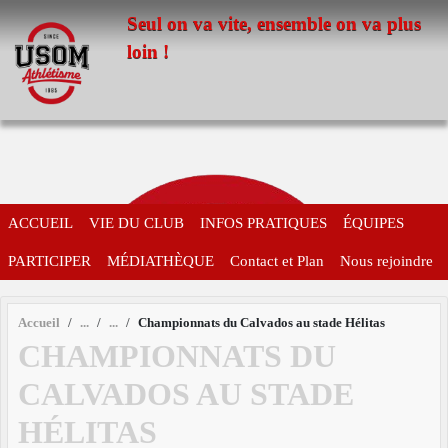
Panneau de gestion des cookies
Seul on va vite, ensemble on va plus
loin !
ACCUEIL
VIE DU CLUB
INFOS PRATIQUES
ÉQUIPES
PARTICIPER
MÉDIATHÈQUE
Contact et Plan
Nous rejoindre
Accueil
Championnats du Calvados au stade Hélitas
CHAMPIONNATS DU
CALVADOS AU STADE
HÉLITAS