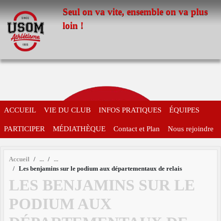
Panneau de gestion des cookies
Seul on va vite, ensemble on va plus
loin !
ACCUEIL
VIE DU CLUB
INFOS PRATIQUES
ÉQUIPES
PARTICIPER
MÉDIATHÈQUE
Contact et Plan
Nous rejoindre
Accueil
Les benjamins sur le podium aux départementaux de relais
LES BENJAMINS SUR LE
PODIUM AUX