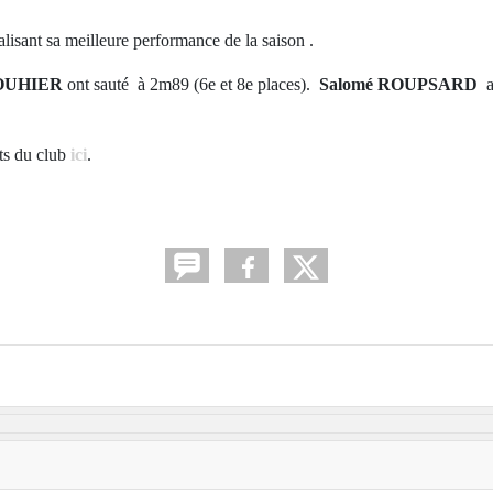
lisant sa meilleure performance de la saison .
OUHIER
ont sauté à 2m89 (6e et 8e places).
Salomé ROUPSARD
a 
ats du club
ici
.