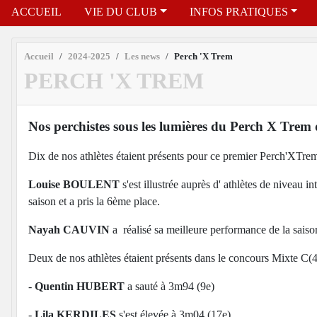
ACCUEIL
VIE DU CLUB
INFOS PRATIQUES
Accueil
2024-2025
Les news
Perch 'X Trem
PERCH 'X TREM
Nos perchistes sous les lumières du Perch X Trem 
Dix de nos athlètes étaient présents pour ce premier Perch'XTrem 
Louise BOULENT
s'est illustrée auprès d' athlètes de niveau 
saison et a pris la 6ème place.
Nayah CAUVIN
a réalisé sa meilleure performance de la sai
Deux de nos athlètes étaient présents dans le concours Mixte C(
-
Quentin HUBERT
a sauté à 3m94 (9e)
-
Lila KERDILES
s'est élevée à 3m04 (17e)