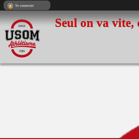
Panneau de gestion des cookies
Se connecter
Seul on va vite,