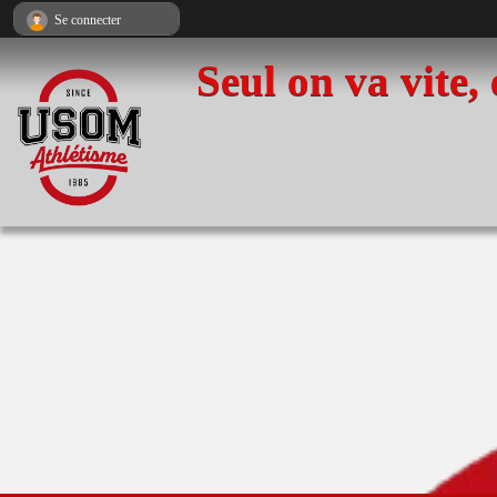
Panneau de gestion des cookies
Se connecter
Seul on va vite,