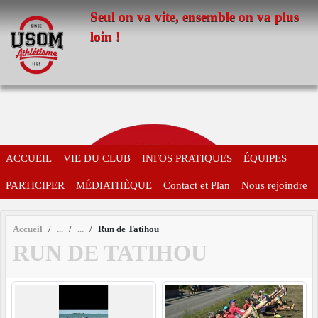
Panneau de gestion des cookies
Seul on va vite, ensemble on va plus
loin !
ACCUEIL
VIE DU CLUB
INFOS PRATIQUES
ÉQUIPES
PARTICIPER
MÉDIATHÈQUE
Contact et Plan
Nous rejoindre
Accueil
Run de Tatihou
RUN DE TATIHOU