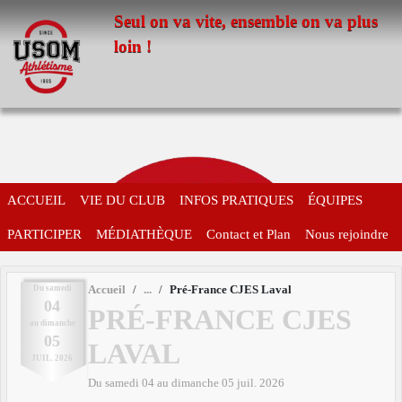
Panneau de gestion des cookies
Seul on va vite, ensemble on va plus
loin !
ACCUEIL
VIE DU CLUB
INFOS PRATIQUES
ÉQUIPES
PARTICIPER
MÉDIATHÈQUE
Contact et Plan
Nous rejoindre
Du
samedi
Accueil
Pré-France CJES Laval
04
PRÉ-FRANCE CJES
au
dimanche
05
LAVAL
JUIL.
2026
Du
samedi
04
au
dimanche
05
juil.
2026