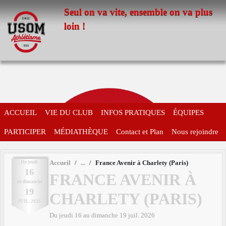
Panneau de gestion des cookies
Seul on va vite, ensemble on va plus
loin !
ACCUEIL
VIE DU CLUB
INFOS PRATIQUES
ÉQUIPES
PARTICIPER
MÉDIATHÈQUE
Contact et Plan
Nous rejoindre
Du
jeudi
Accueil
France Avenir à Charlety (Paris)
16
FRANCE AVENIR À
au
dimanche
19
CHARLETY (PARIS)
JUIL.
2026
Du
jeudi
16
au
dimanche
19
juil.
2026