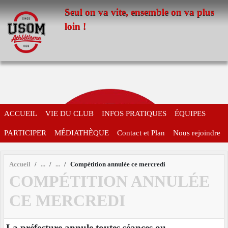
Panneau de gestion des cookies
Seul on va vite, ensemble on va plus
loin !
ACCUEIL
VIE DU CLUB
INFOS PRATIQUES
ÉQUIPES
PARTICIPER
MÉDIATHÈQUE
Contact et Plan
Nous rejoindre
Accueil
Compétition annulée ce mercredi
COMPÉTITION ANNULÉE
CE MERCREDI
La préfecture annule toutes séances ou