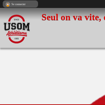
Panneau de gestion des cookies
Se connecter
Seul on va vite,