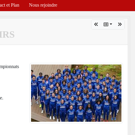
act et Plan
Nous rejoindre
IRS
hampionnats
e.