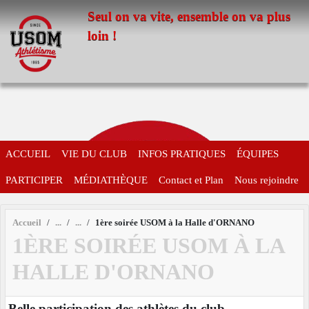
Panneau de gestion des cookies
Seul on va vite, ensemble on va plus
loin !
ACCUEIL
VIE DU CLUB
INFOS PRATIQUES
ÉQUIPES
PARTICIPER
MÉDIATHÈQUE
Contact et Plan
Nous rejoindre
Accueil
1ère soirée USOM à la Halle d'ORNANO
1ÈRE SOIRÉE USOM À LA
HALLE D'ORNANO
Belle participation des athlètes du club