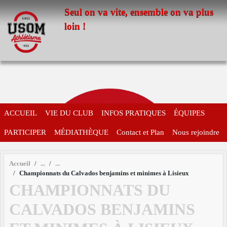
Panneau de gestion des cookies
Seul on va vite, ensemble on va plus
loin !
ACCUEIL
VIE DU CLUB
INFOS PRATIQUES
ÉQUIPES
PARTICIPER
MÉDIATHÈQUE
Contact et Plan
Nous rejoindre
Accueil
Championnats du Calvados benjamins et minimes à Lisieux
CHAMPIONNATS DU
CALVADOS BENJAMINS