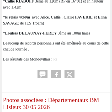
*
Callie RIABOFF
3ème au 120m (RP en 16"01) et en hauteur
avec 1,42m
*le
relais 4x60m
avec
Alice, Callie , Claire FAVERIE et Elina
SAVAGE
de l'ES Troarn)
*
Loukas DELAUNAY-FEREY
3ème au 100m haies
Beaucoup de records personnels ont été améliorés au cours de cette
chaude journée .
Les résultats des Mondevillais :
ici
Photos associées : Départementaux BM
Lisieux 30 05 2026