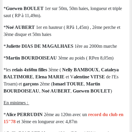
*
Guewen BOULET
1er sur 50m, 50m haies, longueur et triple
saut ( RP à 11,49m).
*
Noé AUBERT
1er en hauteur ( RPà 1,45m) , 2ème perche et
3ème disque et 50m haies
*
Juliette DIAS DE MAGALHAES
1ère au 2000m marche
*
Martin BOURDOISEAU
3ème au poids ( RPen 8,05m)
*les
relais 4x60m filles
3ème (
Nelly BAMBOUX
,
Cataleya
BALTIMORE
,
Elena MARIE
et V
alentine VITSE
de l'Es
Troarn) et
garçons
2ème (
Ismael TOURE
,
Martin
BOURDOISEAU
,
Noé AUBERT
,
Guewen BOULET
)
En minimes :
*
Alice PERRUDIN
2ème au 120m avec un
record du club en
15"78
et 3ème en longueur avec 4,87m