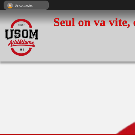
Panneau de gestion des cookies
Se connecter
Seul on va vite,